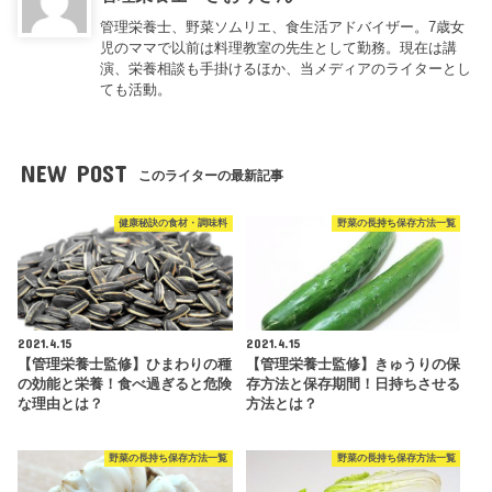
管理栄養士、野菜ソムリエ、食生活アドバイザー。7歳女
児のママで以前は料理教室の先生として勤務。現在は講
演、栄養相談も手掛けるほか、当メディアのライターとし
ても活動。
NEW POST
このライターの最新記事
健康秘訣の食材・調味料
野菜の長持ち保存方法一覧
2021.4.15
2021.4.15
【管理栄養士監修】ひまわりの種
【管理栄養士監修】きゅうりの保
の効能と栄養！食べ過ぎると危険
存方法と保存期間！日持ちさせる
な理由とは？
方法とは？
野菜の長持ち保存方法一覧
野菜の長持ち保存方法一覧