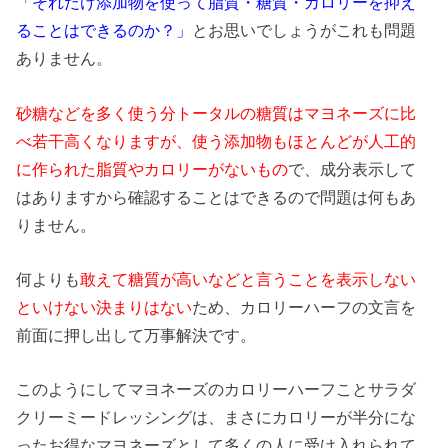
「それだけ添加物を使って脂質・糖質・カロリーを抑え
ることはできるのか？」
とお思いでしょうがこれも問題
ありません。
砂糖などを多く使う分トータルの糖質はマヨネーズに比
べ若干高くなりますが、使う添加物もほとんどが人工的
に作られた脂質やカロリーがないもの
で、成分表示して
はありますから確認することはできるので問題は何もあ
りません。
何よりも
敢えて糖質が高いなどと言うことを表示しない
といけない決まりはない
ため、カロリーハーフの文言を
前面に押し出して万事解決です。
このようにしてマヨネーズのカロリーハーフことサラダ
クリーミードレッシングは、まさにカロリーが半分にな
ったお得なマヨネーズとして多くの人に受け入れられて