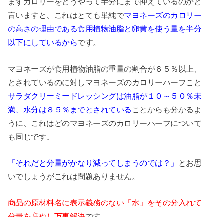
まずカロリーをどうやって半分にまで抑えているのかと
言いますと、これはとても単純で
マヨネーズのカロリー
の高さの理由である食用植物油脂と卵黄を使う量を半分
以下にしているから
です。
マヨネーズが食用植物油脂の重量の割合が６５％以上、
とされているのに対しマヨネーズのカロリーハーフこと
サラダクリーミードレッシングは油脂が１０～５０％未
満、水分は８５％までとされている
ことからも分かるよ
うに、これはどのマヨネーズのカロリーハーフについて
も同じです。
「それだと分量がかなり減ってしまうのでは？」
とお思
いでしょうがこれは問題ありません。
商品の原材料名に表示義務のない「水」をその分入れて
分量を増やし万事解決
です。