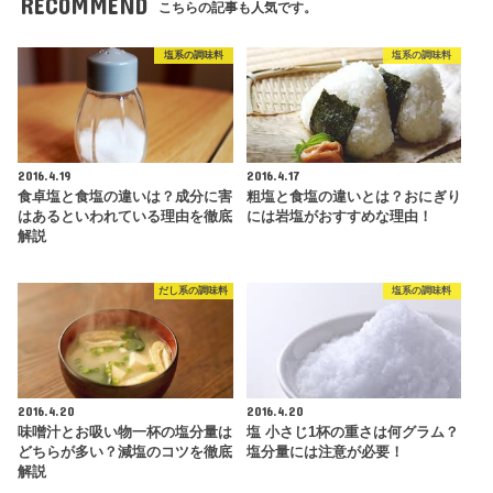
RECOMMEND
こちらの記事も人気です。
塩系の調味料
塩系の調味料
2016.4.19
2016.4.17
食卓塩と食塩の違いは？成分に害
粗塩と食塩の違いとは？おにぎり
はあるといわれている理由を徹底
には岩塩がおすすめな理由！
解説
だし系の調味料
塩系の調味料
2016.4.20
2016.4.20
味噌汁とお吸い物一杯の塩分量は
塩 小さじ1杯の重さは何グラム？
どちらが多い？減塩のコツを徹底
塩分量には注意が必要！
解説