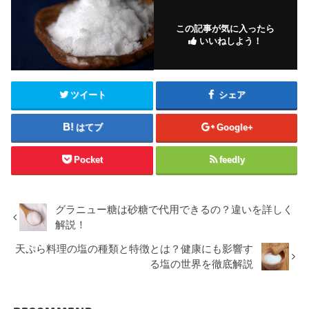
この記事が気に入ったら
いいねしよう！
ツイート
シェア
はてブ
Google+
Pocket
feedly
グラニュー糖は砂糖で代用できるの？違いを詳しく
解説！
天ぷら料理の塩の種類と特徴とは？健康にも影響す
る塩の世界を徹底解説