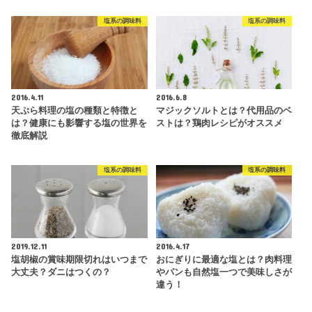
塩系の調味料
塩系の調味料
2016.4.11
2016.6.8
天ぷら料理の塩の種類と特徴と
マジックソルトとは？代用品のベ
は？健康にも影響する塩の世界を
ストは？鶏肉レシピがオススメ
徹底解説
塩系の調味料
塩系の調味料
2019.12.11
2016.4.17
塩胡椒の賞味期限切れはいつまで
おにぎりに最適な塩とは？肉料理
大丈夫？ダニはつくの？
やパンも自然塩一つで美味しさが
違う！