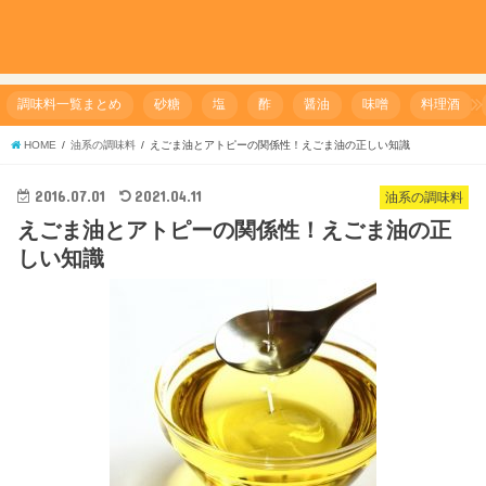
調味料一覧まとめ
砂糖
塩
酢
醤油
味噌
料理酒
HOME
油系の調味料
えごま油とアトピーの関係性！えごま油の正しい知識
2016.07.01
2021.04.11
油系の調味料
えごま油とアトピーの関係性！えごま油の正
しい知識