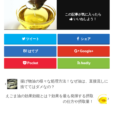
この記事が気に入ったら
いいねしよう！
ツイート
シェア
はてブ
Google+
Pocket
feedly
揚げ物油の様々な処理方法！なぜ油は、直接流しに
捨ててはダメなの？
えごま油の効果効能とは？効果を最も発揮する摂取
の仕方や摂取量！