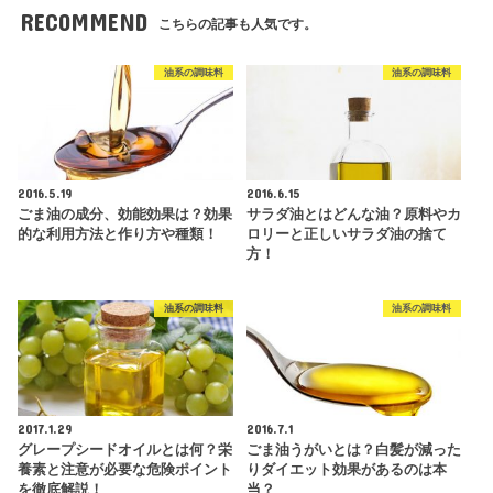
RECOMMEND
こちらの記事も人気です。
油系の調味料
油系の調味料
2016.5.19
2016.6.15
ごま油の成分、効能効果は？効果
サラダ油とはどんな油？原料やカ
的な利用方法と作り方や種類！
ロリーと正しいサラダ油の捨て
方！
油系の調味料
油系の調味料
2017.1.29
2016.7.1
グレープシードオイルとは何？栄
ごま油うがいとは？白髪が減った
養素と注意が必要な危険ポイント
りダイエット効果があるのは本
を徹底解説！
当？