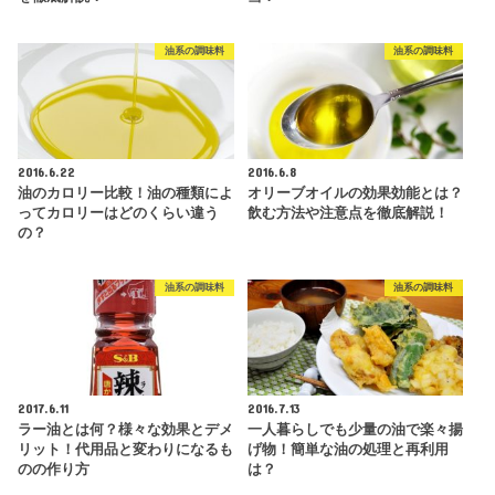
油系の調味料
油系の調味料
2016.6.22
2016.6.8
油のカロリー比較！油の種類によ
オリーブオイルの効果効能とは？
ってカロリーはどのくらい違う
飲む方法や注意点を徹底解説！
の？
油系の調味料
油系の調味料
2017.6.11
2016.7.13
ラー油とは何？様々な効果とデメ
一人暮らしでも少量の油で楽々揚
リット！代用品と変わりになるも
げ物！簡単な油の処理と再利用
のの作り方
は？