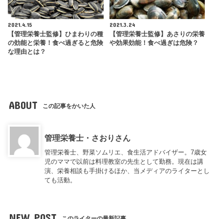
2021.4.15
2021.3.24
【管理栄養士監修】ひまわりの種
【管理栄養士監修】あさりの栄養
の効能と栄養！食べ過ぎると危険
や効果効能！食べ過ぎは危険？
な理由とは？
ABOUT
この記事をかいた人
管理栄養士・さおりさん
管理栄養士、野菜ソムリエ、食生活アドバイザー。7歳女
児のママで以前は料理教室の先生として勤務。現在は講
演、栄養相談も手掛けるほか、当メディアのライターとし
ても活動。
NEW POST
このライターの最新記事