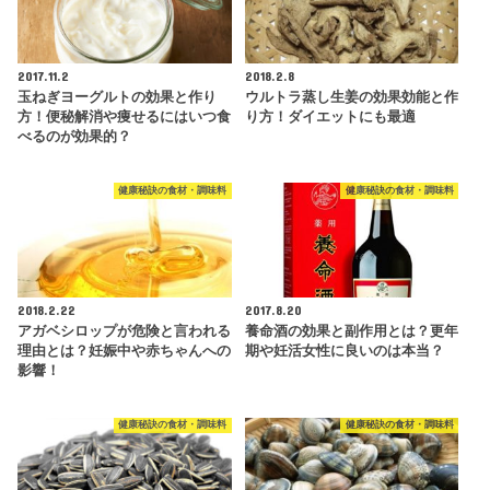
2017.11.2
2018.2.8
玉ねぎヨーグルトの効果と作り
ウルトラ蒸し生姜の効果効能と作
方！便秘解消や痩せるにはいつ食
り方！ダイエットにも最適
べるのが効果的？
健康秘訣の食材・調味料
健康秘訣の食材・調味料
2018.2.22
2017.8.20
アガベシロップが危険と言われる
養命酒の効果と副作用とは？更年
理由とは？妊娠中や赤ちゃんへの
期や妊活女性に良いのは本当？
影響！
健康秘訣の食材・調味料
健康秘訣の食材・調味料