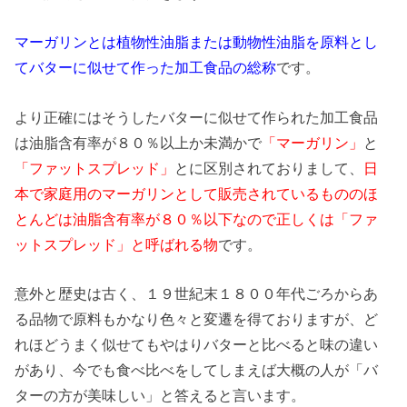
マーガリンとは植物性油脂または動物性油脂を原料とし
てバターに似せて作った加工食品の総称
です。
より正確にはそうしたバターに似せて作られた加工食品
は油脂含有率が８０％以上か未満かで
「マーガリン」
と
「ファットスプレッド」
とに区別されておりまして、
日
本で家庭用のマーガリンとして販売されているもののほ
とんどは油脂含有率が８０％以下なので正しくは「ファ
ットスプレッド」と呼ばれる物
です。
意外と歴史は古く、１９世紀末１８００年代ごろからあ
る品物で原料もかなり色々と変遷を得ておりますが、ど
れほどうまく似せてもやはりバターと比べると味の違い
があり、今でも食べ比べをしてしまえば大概の人が「バ
ターの方が美味しい」と答えると言います。