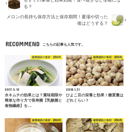
る？
メロンの長持ち保存方法と保存期間！夏場や切った
後はどうする？
RECOMMEND
こちらの記事も人気です。
健康秘訣の食材・調味料
健康秘訣の食材・調味料
2017.5.12
2018.1.31
水キムチの効果とは？賞味期限や
ひよこ豆の栄養と効果！糖質量は
簡単な作り方で長寿菌【乳酸菌と
どれくらい？
食物繊維】を…
健康秘訣の食材・調味料
健康秘訣の食材・調味料