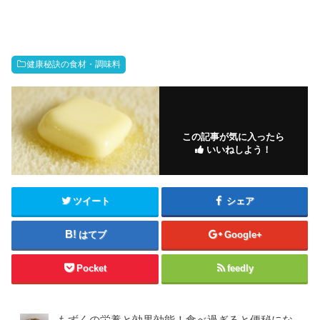
健康秘訣の食材・調味料
この記事が気に入ったら
いいねしよう！
ツイート
シェア
はてブ
Google+
Pocket
feedly
もずくの栄養と効果効能！食べ過ぎると便秘にな