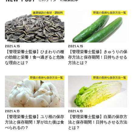
健康秘訣の食材・調味料
野菜の長持ち保存方法一覧
2021.4.15
2021.4.15
【管理栄養士監修】ひまわりの種
【管理栄養士監修】きゅうりの保
の効能と栄養！食べ過ぎると危険
存方法と保存期間！日持ちさせる
な理由とは？
方法とは？
野菜の長持ち保存方法一覧
野菜の長持ち保存方法一覧
2021.4.13
2021.4.13
【管理栄養士監修】ユリ根の保存
【管理栄養士監修】白菜の保存方
方法と保存期間！芽が出た後は食
法と保存期間！日持ちさせる方法
べられるの？
とは？