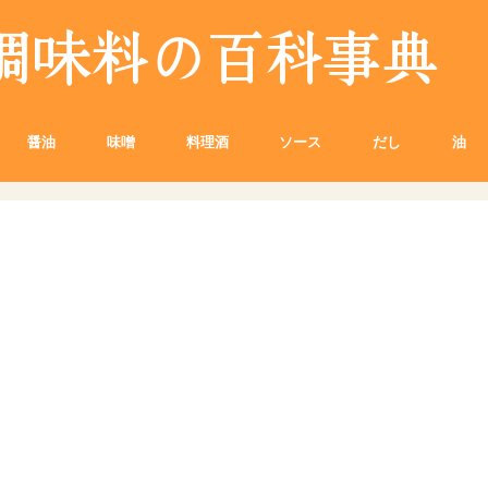
醤油
味噌
料理酒
ソース
だし
油