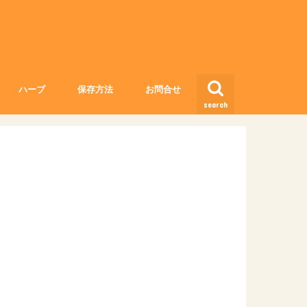
ハーブ
保存方法
お問合せ
search
香辛料
野菜の長持ち保存方法と保存期間
果物の長持ち保存方法と保存期間