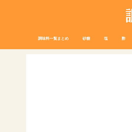
調味料一覧まとめ
砂糖
塩
酢