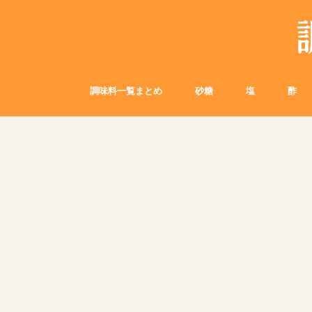
調味料一覧まとめ
砂糖
塩
酢