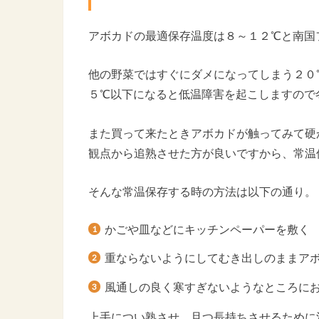
アボカドの最適保存温度は８～１２℃と南国
他の野菜ではすぐにダメになってしまう２０
５℃以下になると低温障害を起こしますので
また買って来たときアボカドが触ってみて硬
観点から追熟させた方が良いですから、常温
そんな常温保存する時の方法は以下の通り。
かごや皿などにキッチンペーパーを敷く
重ならないようにしてむき出しのままア
風通しの良く寒すぎないようなところに
上手につい熟させ、且つ長持ちさせるために