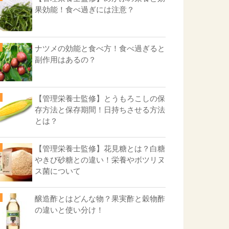
果効能！食べ過ぎには注意？
ナツメの効能と食べ方！食べ過ぎると
副作用はあるの？
【管理栄養士監修】とうもろこしの保
存方法と保存期間！日持ちさせる方法
とは？
【管理栄養士監修】花見糖とは？白糖
やきび砂糖との違い！栄養やボツリヌ
ス菌について
醸造酢とはどんな物？果実酢と穀物酢
の違いと使い分け！