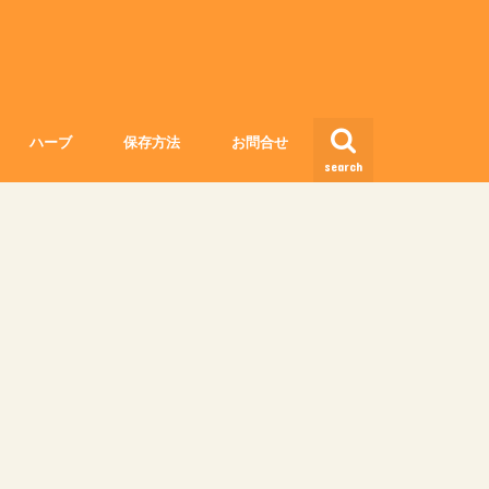
ハーブ
保存方法
お問合せ
search
香辛料
野菜の長持ち保存方法と保存期間
果物の長持ち保存方法と保存期間