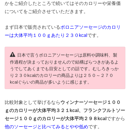
かをご紹介したところで続いてはそのカロリーや栄養価
についてをご紹介させていただきます。
まず日本で販売されている
ボロニアソーセージのカロリ
ーは大体平均１００ｇあたり２３０kcal
です。
日本で言うボロニアソーセージは原料や調味料、製
作過程が決まっておりませんので結構ばらつきがあるよ
うでしてあくまでも目安としての話です。むしろきっか
り２３０kcalのカロリーの商品よりは２５０～２７０
kcalぐらいの商品が多いように感じます。
比較対象として挙げるなら
ウィンナーソーセージ１００
ｇのカロリーが大体平均３２１kcal、フランクフルトソー
セージ１００ｇのカロリーが大体平均２９８kcal
ですから
他のソーセージと比べてみるとやや低め
です。