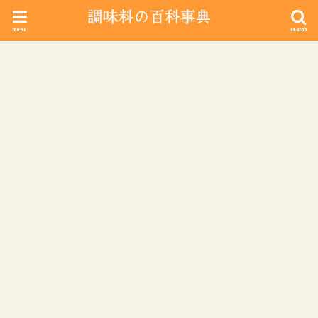
menu
search