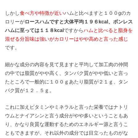
しかし
食べ方や特徴が近い
ハムと比べますと１００gのカ
ロリーが
ロースハムですと大体平均１９６kcal、ボンレス
ハムに至っては１１８kcal
ですから
ハムと比べると脂身を
混ぜる分旨味は強いがカロリーはやや高めと言った感じ
です。
細かな成分の内容を見て見ますと平均して加工肉の仲間
の中では脂質がやや高く、タンパク質がやや低いと言っ
たところで一般的に１００ｇあたり脂質が２１ｇ、タン
パク質が１２．５ｇ。
これに加えビタミンやミネラルと言った栄養ではナトリ
ウムとナイアシンと言う成分がやや多いということもあ
り、かなり良質な運動するためのエネルギー源と言うこ
ともできますが、それ以外の成分では目立ったものがな