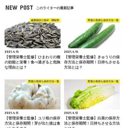
NEW POST
このライターの最新記事
健康秘訣の食材・調味料
野菜の長持ち保存方法一覧
2021.4.15
2021.4.15
【管理栄養士監修】ひまわりの種
【管理栄養士監修】きゅうりの保
の効能と栄養！食べ過ぎると危険
存方法と保存期間！日持ちさせる
な理由とは？
方法とは？
野菜の長持ち保存方法一覧
野菜の長持ち保存方法一覧
2021.4.13
2021.4.13
【管理栄養士監修】ユリ根の保存
【管理栄養士監修】白菜の保存方
方法と保存期間！芽が出た後は食
法と保存期間！日持ちさせる方法