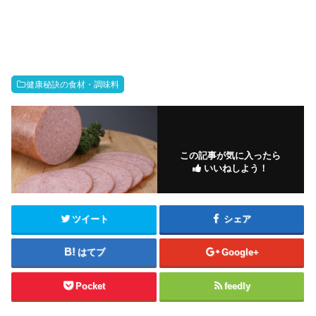
健康秘訣の食材・調味料
この記事が気に入ったら
いいねしよう！
ツイート
シェア
はてブ
Google+
Pocket
feedly