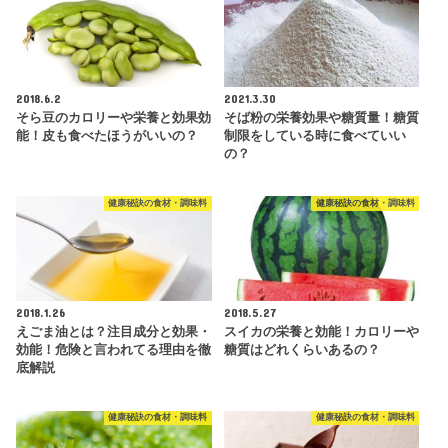
2018.6.2
2021.3.30
そら豆のカロリーや栄養と効果効
そば粉の栄養効果や糖質量！糖質
能！皮も食べたほうがいいの？
制限をしている時に食べていい
の？
健康秘訣の食材・調味料
健康秘訣の食材・調味料
2018.1.26
2018.5.27
えごま油とは？注目成分と効果・
スイカの栄養と効能！カロリーや
効能！危険と言われてる理由を徹
糖質はどれくらいあるの？
底解説
健康秘訣の食材・調味料
健康秘訣の食材・調味料