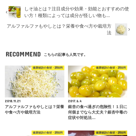
しそ油とは？注目成分や効果・効能とおすすめの使
い方！種類によっては成分が怪しい物も...
アルファルファもやしとは？栄養や食べ方や栽培方
法
RECOMMEND
こちらの記事も人気です。
健康秘訣の食材・調味料
健康秘訣の食材・調味料
2018.11.21
2017.6.4
アルファルファもやしとは？栄養
銀杏の食べ過ぎの危険性！１日に
や食べ方や栽培方法
何個までなら大丈夫？銀杏中毒の
症状や対処法…
健康秘訣の食材・調味料
健康秘訣の食材・調味料