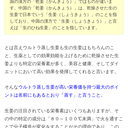
国の漢方の「乾姜（かんきょう）」ではものが違いま
す。中国の「乾姜（かんきょう）」は、乾燥させた生の
生姜で日本でいう「生姜（しょうきょう）」のことを指
しており、中国の漢方で「生姜（しょうきょう）」と言
えば「生のひね生姜」のことを指しています。
とは言えウルトラ蒸し生姜も生の生姜はもちろんのこ
と、生薬としての効果効能を上げるために乾燥させた生
姜よりも特定の栄養素が多く、美容と健康、そしてダイ
エットにおいて高い効果を発揮してくれると言います。
そんな
ウルトラ蒸し生姜が高い栄養価を持つ最大のポイ
ントは名前にもあるとおり「蒸す」と言うこと
。
生姜の注目されている栄養素はいくつもありますが、そ
の中の特定の成分は「８０～１００℃未満」で火を通すこ
とで分子構造が変化をすることがその理由であり、この