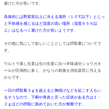
避けた方が良いです。
具体的には野菜室以上に冷える場所（１０℃以下）とじっ
と不快感を感じるほど湿度の高い場所（湿度６５％以
上）はなるべく避けた方が良いようです
。
その他に気にして欲しいこととしては摂取量についてで
す。
ウルトラ蒸し生姜は生の生姜に比べ辛味成分ショウガオ
ールが圧倒的に多く、かなりの刺激を消化器官に与える
からです。
一日の摂取量３ｇを超えると胸焼けなどを起こす人もい
るそうなので、下痢や胃炎と言った症状がある方は１・
２ｇほどの摂取に留めておいた方が無難です
。