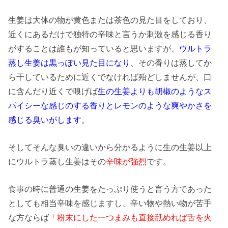
生姜は大体の物が黄色または茶色の見た目をしており、
近くにあるだけで独特の辛味と言うか刺激を感じる香り
がすることは誰もが知っていると思いますが、
ウルトラ
蒸し生姜は黒っぽい見た目になり
、その香りは蒸してか
ら干しているために近くでなければ殆どしませんが、口
に含んだり近くで嗅げば
生の生姜よりも胡椒のようなス
パイシーな感じのする香りとレモンのような爽やかさを
感じる臭いがします
。
そしてそんな臭いの違いから分かるように生の生姜以上
にウルトラ蒸し生姜はその
辛味が強烈
です。
食事の時に普通の生姜をたっぷり使うと言う方であった
としても相当辛味を感じますし、辛い物や熱い物が苦手
な方ならば
「粉末にした一つまみも直接舐めれば舌を火