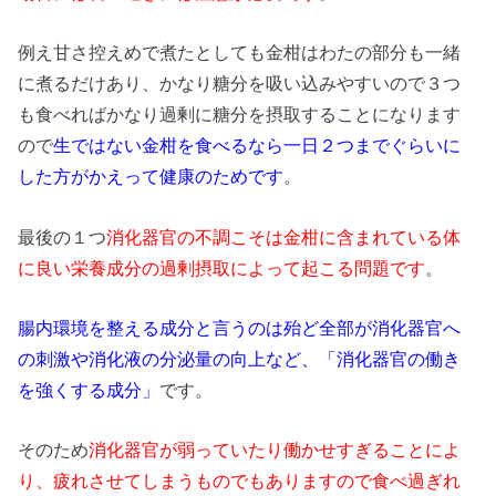
例え甘さ控えめで煮たとしても金柑はわたの部分も一緒
に煮るだけあり、かなり糖分を吸い込みやすいので３つ
も食べればかなり過剰に糖分を摂取することになります
ので
生ではない金柑を食べるなら一日２つまでぐらいに
した方がかえって健康のためです
。
最後の１つ
消化器官の不調こそは金柑に含まれている体
に良い栄養成分の過剰摂取によって起こる問題です
。
腸内環境を整える成分と言うのは殆ど全部が消化器官へ
の刺激や消化液の分泌量の向上など、「消化器官の働き
を強くする成分」
です。
そのため
消化器官が弱っていたり働かせすぎることによ
り、疲れさせてしまうものでもありますので食べ過ぎれ