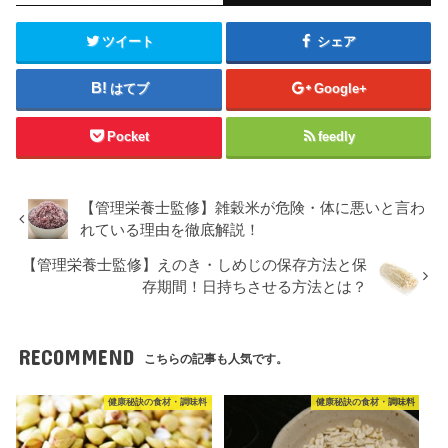
ツイート
シェア
はてブ
Google+
Pocket
feedly
【管理栄養士監修】雑穀米が危険・体に悪いと言わ
れている理由を徹底解説！
【管理栄養士監修】えのき・しめじの保存方法と保
存期間！日持ちさせる方法とは？
RECOMMEND
こちらの記事も人気です。
健康秘訣の食材・調味料
健康秘訣の食材・調味料