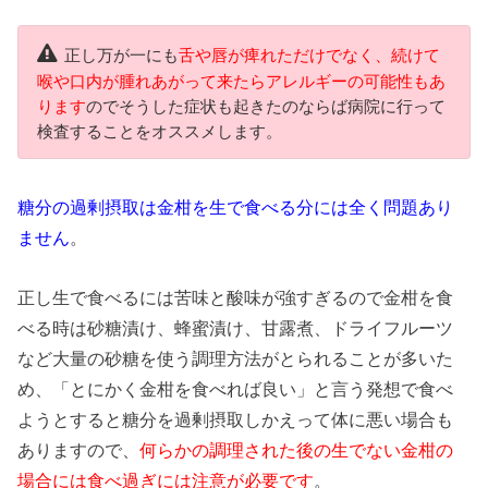
正し万が一にも
舌や唇が痺れただけでなく、続けて
喉や口内が腫れあがって来たらアレルギーの可能性もあ
ります
のでそうした症状も起きたのならば病院に行って
検査することをオススメします。
糖分の過剰摂取は金柑を生で食べる分には全く問題あり
ません
。
正し生で食べるには苦味と酸味が強すぎるので金柑を食
べる時は砂糖漬け、蜂蜜漬け、甘露煮、ドライフルーツ
など大量の砂糖を使う調理方法がとられることが多いた
め、「とにかく金柑を食べれば良い」と言う発想で食べ
ようとすると糖分を過剰摂取しかえって体に悪い場合も
ありますので、
何らかの調理された後の生でない金柑の
場合には食べ過ぎには注意が必要です
。