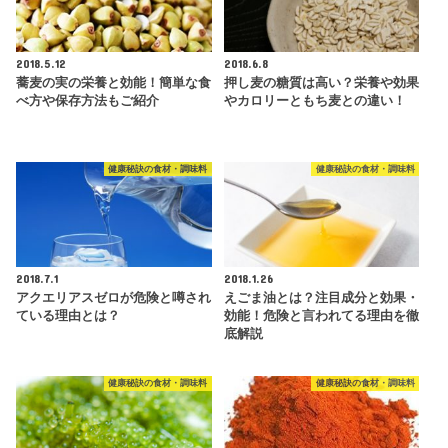
2018.5.12
2018.6.8
蕎麦の実の栄養と効能！簡単な食
押し麦の糖質は高い？栄養や効果
べ方や保存方法もご紹介
やカロリーともち麦との違い！
健康秘訣の食材・調味料
健康秘訣の食材・調味料
2018.7.1
2018.1.26
アクエリアスゼロが危険と噂され
えごま油とは？注目成分と効果・
ている理由とは？
効能！危険と言われてる理由を徹
底解説
健康秘訣の食材・調味料
健康秘訣の食材・調味料