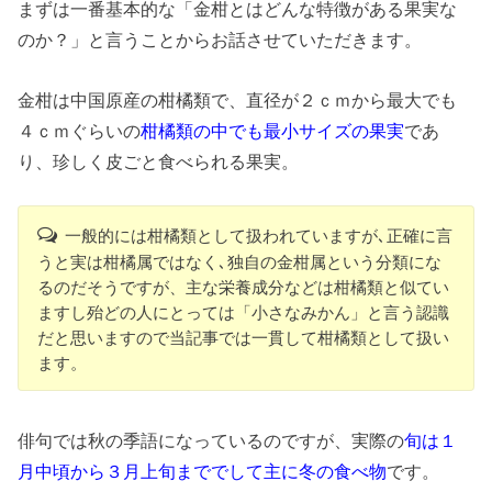
まずは一番基本的な「金柑とはどんな特徴がある果実な
のか？」と言うことからお話させていただきます。
金柑は中国原産の柑橘類で、直径が２ｃｍから最大でも
４ｃｍぐらいの
柑橘類の中でも最小サイズの果実
であ
り、珍しく皮ごと食べられる果実。
一般的には柑橘類として扱われていますが､正確に言
うと実は柑橘属ではなく､独自の金柑属という分類にな
るのだそうですが、主な栄養成分などは柑橘類と似てい
ますし殆どの人にとっては「小さなみかん」と言う認識
だと思いますので当記事では一貫して柑橘類として扱い
ます。
俳句では秋の季語になっているのですが、実際の
旬は１
月中頃から３月上旬まででして主に冬の食べ物
です。