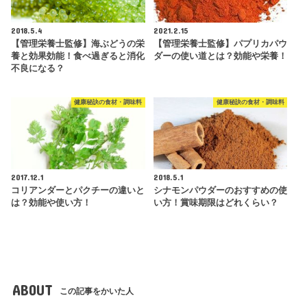
2018.5.4
2021.2.15
【管理栄養士監修】海ぶどうの栄
【管理栄養士監修】パプリカパウ
養と効果効能！食べ過ぎると消化
ダーの使い道とは？効能や栄養！
不良になる？
健康秘訣の食材・調味料
健康秘訣の食材・調味料
2017.12.1
2018.5.1
コリアンダーとパクチーの違いと
シナモンパウダーのおすすめの使
は？効能や使い方！
い方！賞味期限はどれくらい？
ABOUT
この記事をかいた人