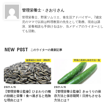
管理栄養士・さおりさん
管理栄養士、野菜ソムリエ、食生活アドバイザー。7歳女
児のママで以前は料理教室の先生として勤務。現在は講
演、栄養相談も手掛けるほか、当メディアのライターとし
ても活動。
NEW POST
このライターの最新記事
健康秘訣の食材・調味料
野菜の長持ち保存方法一覧
2021.4.15
2021.4.15
【管理栄養士監修】ひまわりの種
【管理栄養士監修】きゅうりの保
の効能と栄養！食べ過ぎると危険
存方法と保存期間！日持ちさせる
な理由とは？
方法とは？