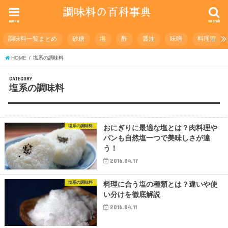
menu
search
調味料一覧まとめ
砂糖
塩
酢
醤油
味噌
料理酒
HOME
塩系の調味料
CATEGORY
塩系の調味料
塩系の調味料
おにぎりに最適な塩とは？肉料理や
パンも自然塩一つで美味しさが違
う！
2016.04.17
塩系の調味料
料理に合う塩の種類とは？違いや使
い分けを徹底解説
2016.04.11