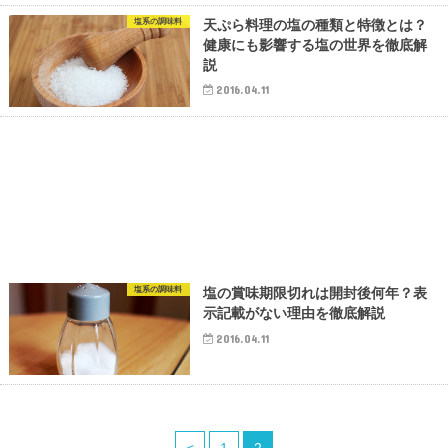
塩系の調味料
天ぷら料理の塩の種類と特徴とは？
健康にも影響する塩の世界を徹底解
説
2016.04.11
塩系の調味料
塩の賞味期限切れは開封後何年？表
示記載がない理由を徹底解説
2016.04.11
<
1
2